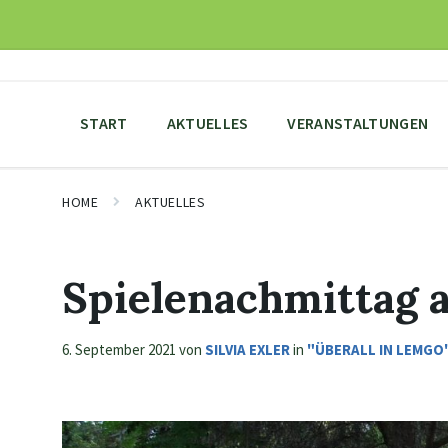
Skip
Skip
Skip
to
to
to
content
main
footer
navigation
START
AKTUELLES
VERANSTALTUNGEN
HOME
AKTUELLES
Spielenachmittag 
6. September 2021
von
SILVIA EXLER
in
"ÜBERALL IN LEMGO