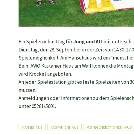
Ein Spielenachmittag für
Jung und Alt
mit unterschie
Dienstag, den 28. September in der Zeit von 14:30-17:0
Spielemöglichkeit. Am Hansehaus wird ein “mensche
Beim AWO KastanienHaus am Wall können die Montag
wird Krocket angeboten.
An jeder Spielestation gibt es feste Spielzeiten von
müssen.
Anmeldungen oder Informationen zu dem Spielenachm
unter 05261/5601.
Tags
HANSEHAUS
KASTANIENHAUS
MEHRGENERATIONENHAUS