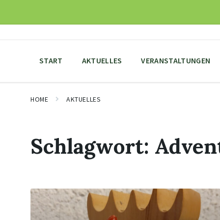
Skip
Skip
Skip
to
to
to
content
main
footer
navigation
START
AKTUELLES
VERANSTALTUNGEN
HOME
AKTUELLES
Schlagwort:
Adven
Mehr
erfahren