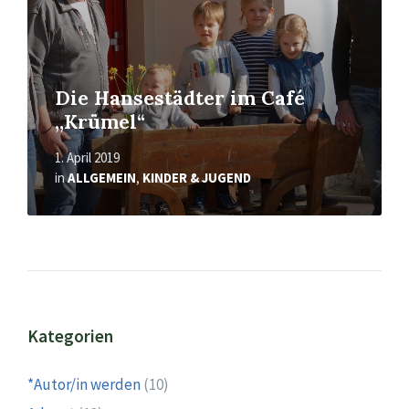
Die Hansestädter im Café
,,Krümel“
1. April 2019
in
ALLGEMEIN
,
KINDER & JUGEND
Kategorien
*Autor/in werden
(10)