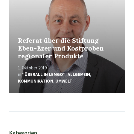
Referat über die Stiftung
Eben-Ezer und Kostproben
regionaler Produkte
1. Oktober 2019
in
"ÜBERALL IN LEMGO"
,
ALLGEMEIN
,
KOMMUNIKATION
,
UMWELT
Kategorien