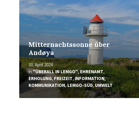
Mitternachtssonne über
Andøya
30. April 2024
in
"ÜBERALL IN LEMGO"
,
EHRENAMT
,
ERHOLUNG
,
FREIZEIT
,
INFORMATION
,
KOMMUNIKATION
,
LEMGO-SÜD
,
UMWELT