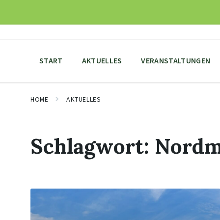
Skip
Skip
Skip
to
to
to
content
main
footer
navigation
START
AKTUELLES
VERANSTALTUNGEN
HOME
AKTUELLES
Schlagwort:
Nordm
Mehr
erfahren