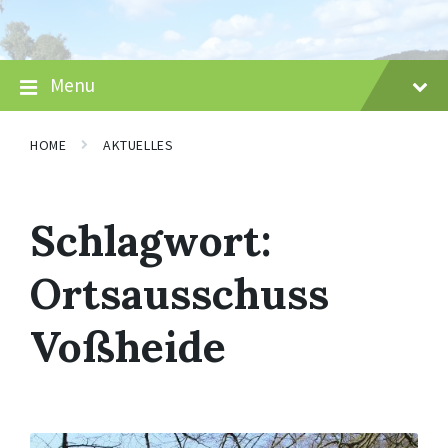
Skip
Skip
Skip
to
to
to
content
main
footer
navigation
Menu
HOME
AKTUELLES
Schlagwort:
Ortsausschuss
Voßheide
Mehr