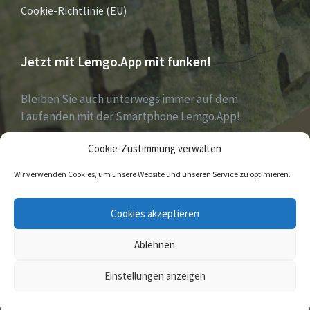
Cookie-Richtlinie (EU)
Jetzt mit Lemgo.App mit funken!
Bleiben Sie auch unterwegs immer auf dem
Laufenden mit der Smartphone Lemgo.App!
Cookie-Zustimmung verwalten
Jetzt laden für iOS & Android
Wir verwenden Cookies, um unsere Website und unseren Service zu optimieren.
E-
Facebook
Twitter
Cookies akzeptieren
Mail
Ablehnen
© 2026
Einstellungen anzeigen