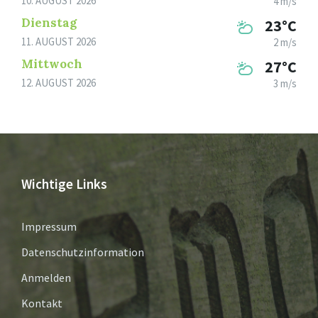
10. AUGUST 2026
4 m/s
Dienstag
23°C
11. AUGUST 2026
2 m/s
Mittwoch
27°C
12. AUGUST 2026
3 m/s
Wichtige Links
Impressum
Datenschutzinformation
Anmelden
Kontakt