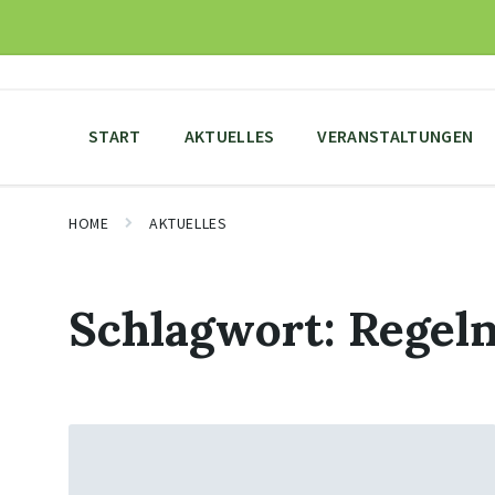
Skip
Skip
Skip
to
to
to
content
main
footer
navigation
START
AKTUELLES
VERANSTALTUNGEN
HOME
AKTUELLES
Schlagwort:
Regel
Mehr
erfahren