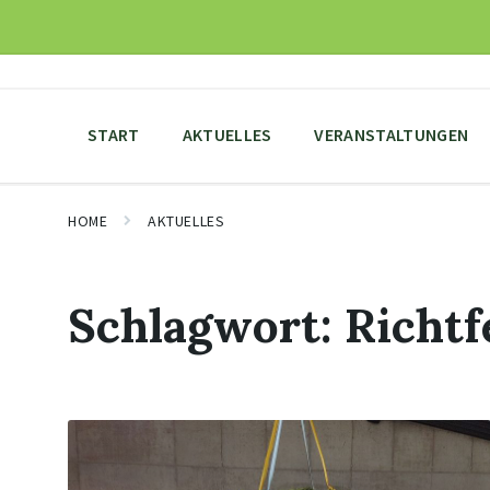
Skip
Skip
Skip
to
to
to
content
main
footer
navigation
START
AKTUELLES
VERANSTALTUNGEN
HOME
AKTUELLES
Schlagwort:
Richtf
Mehr
erfahren