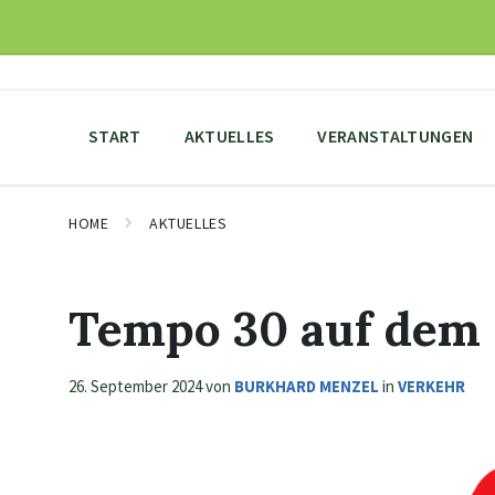
Skip
Skip
Skip
to
to
to
content
main
footer
navigation
START
AKTUELLES
VERANSTALTUNGEN
HOME
AKTUELLES
Tempo 30 auf dem
26. September 2024
von
BURKHARD MENZEL
in
VERKEHR