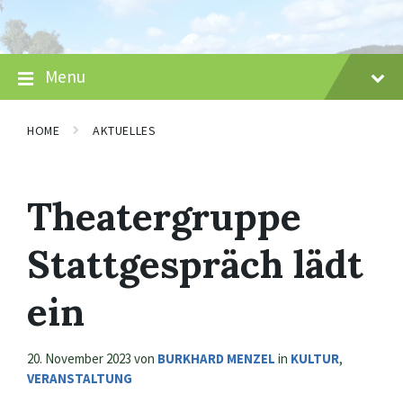
Skip
Skip
Skip
to
to
to
content
main
footer
navigation
Menu
HOME
AKTUELLES
Theatergruppe
Stattgespräch lädt
ein
20. November 2023
von
BURKHARD MENZEL
in
KULTUR
,
VERANSTALTUNG