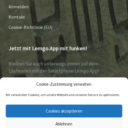
Anmelden
Kontakt
Cookie-Richtlinie (EU)
Jetzt mit Lemgo.App mit funken!
Bleiben Sie auch unterwegs immer auf dem
Laufenden mit der Smartphone Lemgo.App!
Cookie-Zustimmung verwalten
Jetzt laden für iOS & Android
Wir verwenden Cookies, um unsere Website und unseren Service zu optimieren.
E-
Facebook
Twitter
Cookies akzeptieren
Mail
Ablehnen