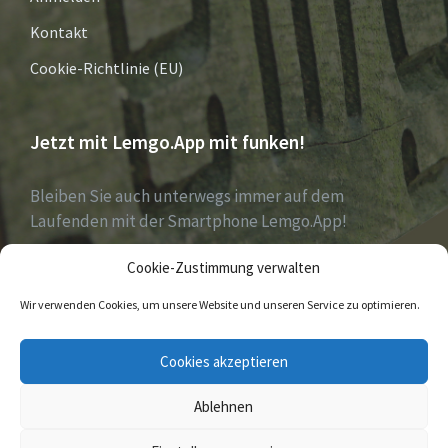
Kontakt
Cookie-Richtlinie (EU)
Jetzt mit Lemgo.App mit funken!
Bleiben Sie auch unterwegs immer auf dem
Laufenden mit der Smartphone Lemgo.App!
Cookie-Zustimmung verwalten
Jetzt laden für iOS & Android
Wir verwenden Cookies, um unsere Website und unseren Service zu optimieren.
E-
Facebook
Twitter
Cookies akzeptieren
Mail
Ablehnen
© 2026