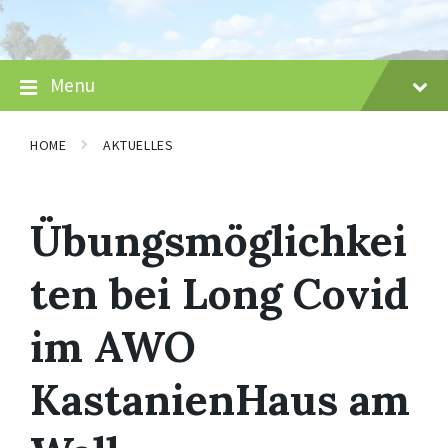
Skip
Skip
Skip
to
to
to
content
main
footer
navigation
Menu
HOME
AKTUELLES
Übungsmöglichkei
ten bei Long Covid
im AWO
KastanienHaus am