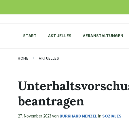
Skip
Skip
Skip
to
to
to
content
main
footer
navigation
START
AKTUELLES
VERANSTALTUNGEN
HOME
AKTUELLES
Unterhaltsvorschu
beantragen
27. November 2023
von
BURKHARD MENZEL
in
SOZIALES