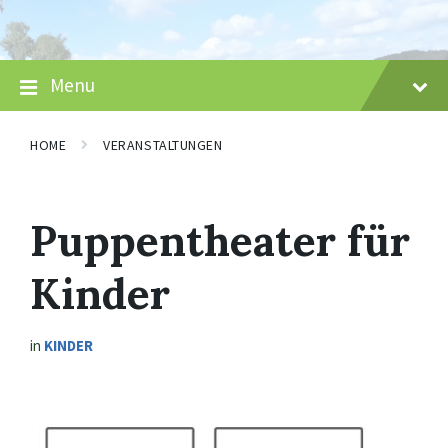
Skip
Skip
Skip
to
to
to
content
main
footer
navigation
Menu
HOME
VERANSTALTUNGEN
Puppentheater für
Kinder
in
KINDER