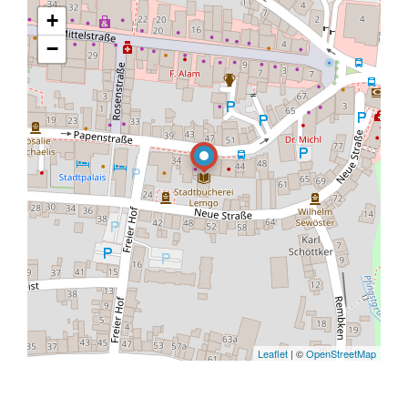
+
−
Leaflet
| ©
OpenStreetMap