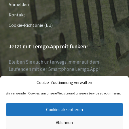
Anmelden
Kontakt
Cookie-Richtlinie (EU)
Jetzt mit Lemgo.App mit funken!
Bleiben Sie auch unterwegs immer auf dem
Laufenden mit der Smartphone Lemgo.App!
Cookie-Zustimmung verwalten
Jetzt laden für iOS & Android
Wir verwenden Cookies, um unsere Website und unseren Service zu optimieren.
E-
Facebook
Twitter
Cookies akzeptieren
Mail
Ablehnen