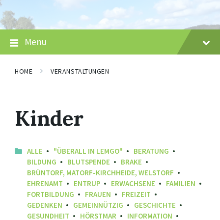
Skip
Skip
Skip
to
to
to
content
main
footer
navigation
Menu
HOME
VERANSTALTUNGEN
Kinder
ALLE
"ÜBERALL IN LEMGO"
BERATUNG
BILDUNG
BLUTSPENDE
BRAKE
BRÜNTORF, MATORF-KIRCHHEIDE, WELSTORF
EHRENAMT
ENTRUP
ERWACHSENE
FAMILIEN
FORTBILDUNG
FRAUEN
FREIZEIT
GEDENKEN
GEMEINNÜTZIG
GESCHICHTE
GESUNDHEIT
HÖRSTMAR
INFORMATION