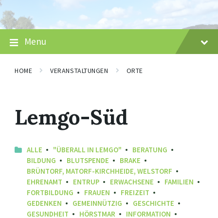
Skip
Skip
Skip
to
to
to
content
main
footer
navigation
Menu
HOME
VERANSTALTUNGEN
ORTE
Lemgo-Süd
ALLE
"ÜBERALL IN LEMGO"
BERATUNG
BILDUNG
BLUTSPENDE
BRAKE
BRÜNTORF, MATORF-KIRCHHEIDE, WELSTORF
EHRENAMT
ENTRUP
ERWACHSENE
FAMILIEN
FORTBILDUNG
FRAUEN
FREIZEIT
GEDENKEN
GEMEINNÜTZIG
GESCHICHTE
GESUNDHEIT
HÖRSTMAR
INFORMATION