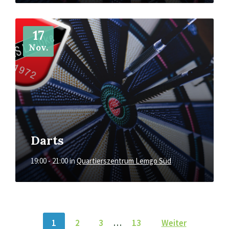
Mehr
17
Nov.
Darts
19:00 - 21:00
in
Quartierszentrum Lemgo Süd
POSTS
1
2
3
…
13
Weiter
NAVIGATION