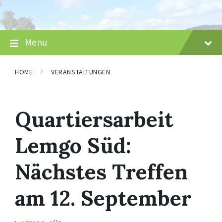
Skip
Skip
Skip
to
to
to
content
main
footer
navigation
Menu
HOME
VERANSTALTUNGEN
Quartiersarbeit
Lemgo Süd:
Nächstes Treffen
am 12. September