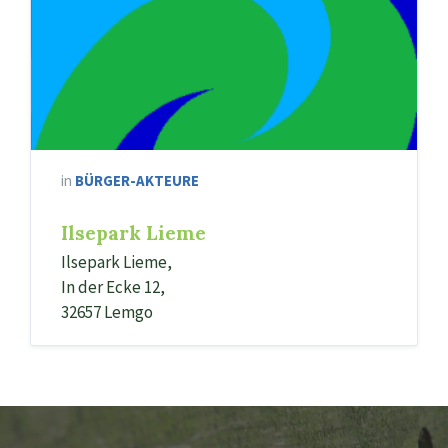
-
Unser
Logo
in
BÜRGER-AKTEURE
Ilsepark Lieme
Ilsepark Lieme,
In der Ecke 12,
32657 Lemgo