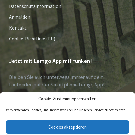
Datenschutzinformation
Anmelden
Kontakt
Cookie-Richtlinie (EU)
Jetzt mit Lemgo.App mit funken!
Bleiben Sie auch unterwegs immer auf dem
Laufenden mit der Smartphone Lemgo.App!
Cookie-Zustimmung verwalten
Jetzt laden für iOS & Android
Wir verwenden Cookies, um unsere Website und unseren Service zu optimieren.
E-
Facebook
Twitter
Cookies akzeptieren