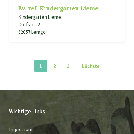
Ev. ref. Kindergarten Lieme
Kindergarten Lieme
Dorfstr. 22
32657 Lemgo
Seitennummerierung
1
2
3
Nächste
der
Beiträge
Wichtige Links
Impressum