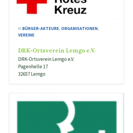
in
BÜRGER-AKTEURE
,
ORGANISATIONEN
,
VEREINE
DRK-Ortsverein Lemgo e.V.
DRK-Ortsverein Lemgo e.V.
Pagenhelle 17
32657 Lemgo
Kronenkreuz
der
Diakonie,
lippische
Rose