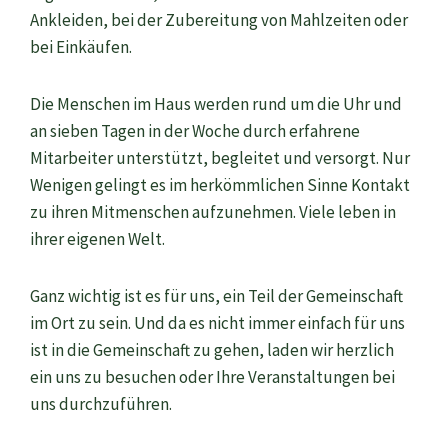
Ankleiden, bei der Zubereitung von Mahlzeiten oder
bei Einkäufen
.
Die Menschen im Haus werden rund um die Uhr und
an sieben Tagen in der Woche durch erfahrene
Mitarb
eiter unterstützt, begleitet und versorgt.
Nur
W
enigen geling
t
es im herkömmlichen Sinne Kontakt
zu
ihren
Mitmenschen aufzunehmen. Viele
leben in
ihrer eigenen Welt.
Ganz wichtig ist es
für
uns
,
ein Tei
l der Gemeinschaft
im Ort zu sein
. Und da es nicht immer einfach für uns
ist in die Gemeinschaft zu
gehen, laden wir herzlich
ein uns zu besuchen oder Ihre Veranstaltungen bei
uns durchzuführen.