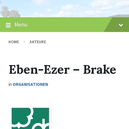
Skip
Skip
Skip
to
to
to
content
main
footer
navigation
Menu
HOME
AKTEURE
Eben-Ezer – Brake
in
ORGANISATIONEN