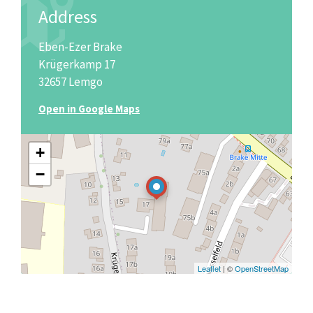
Address
Eben-Ezer Brake
Krügerkamp 17
32657 Lemgo
Open in Google Maps
+
−
Leaflet
| ©
OpenStreetMap