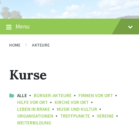
Skip
Skip
Skip
to
to
to
content
main
footer
navigation
Menu
HOME
AKTEURE
Kurse
ALLE
BÜRGER-AKTEURE
FIRMEN VOR ORT
HILFE VOR ORT
KIRCHE VOR ORT
LEBEN IN BRAKE
MUSIK UND KULTUR
ORGANISATIONEN
TREFFPUNKTE
VEREINE
WEITERBILDUNG