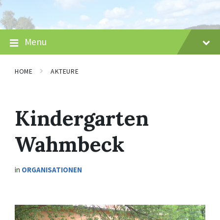
Skip
Skip
Skip
to
to
to
content
main
footer
navigation
Menu
HOME
AKTEURE
Kindergarten
Wahmbeck
in
ORGANISATIONEN