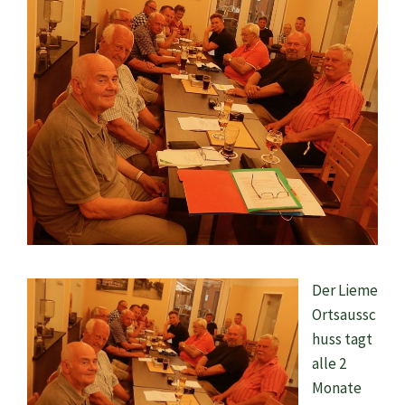
Der Lieme
Ortsaussc
huss tagt
alle 2
Monate