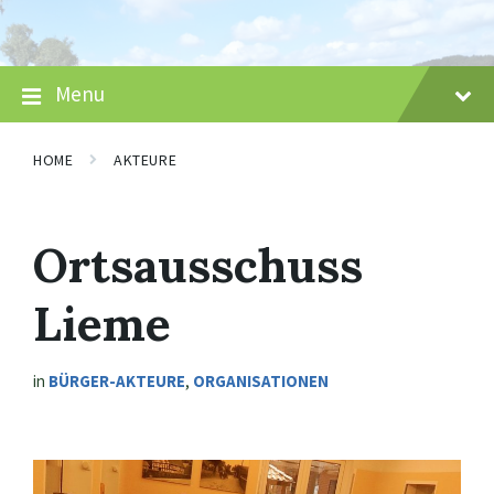
Skip
Skip
Skip
to
to
to
content
main
footer
navigation
Menu
HOME
AKTEURE
Ortsausschuss
Lieme
in
BÜRGER-AKTEURE
,
ORGANISATIONEN