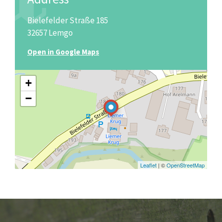
Bielefelder Straße 185
32657 Lemgo
Open in Google Maps
+
−
Leaflet
| ©
OpenStreetMap