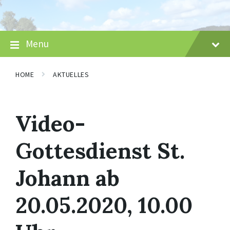
Skip
Skip
Skip
to
to
to
content
main
footer
navigation
Menu
HOME
AKTUELLES
Video-
Gottesdienst St.
Johann ab
20.05.2020, 10.00