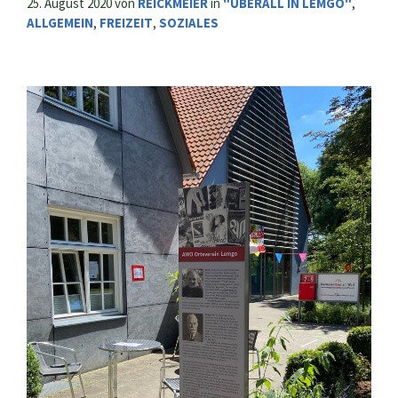
25. August 2020
von
REICKMEIER
in
"ÜBERALL IN LEMGO"
,
ALLGEMEIN
,
FREIZEIT
,
SOZIALES