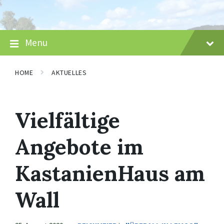
Skip
Skip
Skip
to
to
to
content
main
footer
navigation
Menu
HOME
AKTUELLES
Vielfältige
Angebote im
KastanienHaus am
Wall