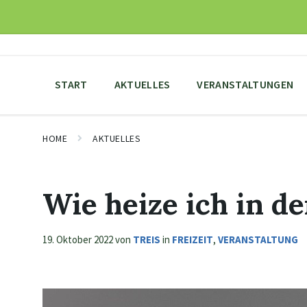
Skip
Skip
Skip
to
to
to
content
main
footer
navigation
START
AKTUELLES
VERANSTALTUNGEN
HOME
AKTUELLES
Wie heize ich in d
19. Oktober 2022
von
TREIS
in
FREIZEIT
,
VERANSTALTUNG