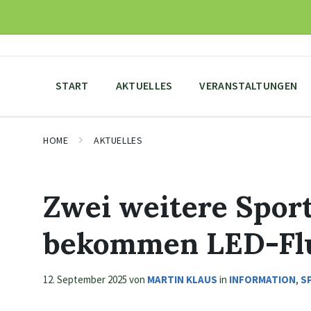
Skip
Skip
Skip
to
to
to
content
main
footer
navigation
START
AKTUELLES
VERANSTALTUNGEN
HOME
AKTUELLES
Zwei weitere Spor
bekommen LED-Flu
12. September 2025
von
MARTIN KLAUS
in
INFORMATION
,
S