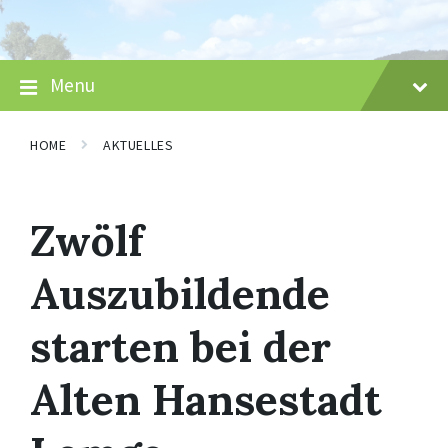
Skip
Skip
Skip
to
to
to
content
main
footer
navigation
Menu
HOME
AKTUELLES
Zwölf
Auszubildende
starten bei der
Alten Hansestadt