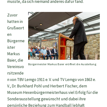
musste, da sich niemand anderes dafür fand.
Zuvor
hatten in
Grußwort
en
Bürgerme
ister
Markus
Baier, die
Bürgermeister Markus Baier eröffnet die Ausstellung
Vereinsvo
rsitzende
n von TBV Lemgo 1911 e. V. und TV Lemgo von 1863 e.
V., Dr. Burkhard Pohl und Herbert Fischer, dem
Museum Hexenbürgermeisterhaus viel Erfolg für die
Sonderausstellung gewünscht und dabei ihre
persönliche Beziehung zum Handball lebhaft