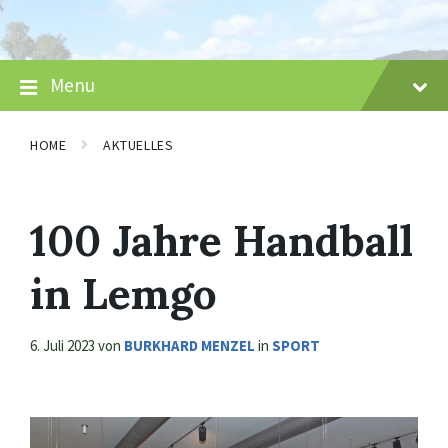
Skip
Skip
Skip
to
to
to
content
main
footer
navigation
Menu
HOME
AKTUELLES
100 Jahre Handball
in Lemgo
6. Juli 2023
von
BURKHARD MENZEL
in
SPORT