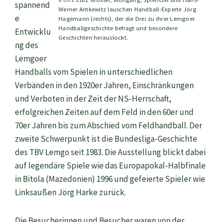
spannend
Werner Antkewitz lauschen Handball-Experte Jörg
e
Hagemann (rechts), der die Drei zu ihrer Lemgoer
Handballgeschichte befragt und besondere
Entwicklu
Geschichten herauslockt.
ng des
Lemgoer
Handballs vom Spielen in unterschiedlichen
Verbänden in den 1920er Jahren, Einschränkungen
und Verboten in der Zeit der NS-Herrschaft,
erfolgreichen Zeiten auf dem Feld in den 60er und
70er Jahren bis zum Abschied vom Feldhandball. Der
zweite Schwerpunkt ist die Bundesliga-Geschichte
des TBV Lemgo seit 1983. Die Ausstellung blickt dabei
auf legendäre Spiele wie das Europapokal-Halbfinale
in Bitola (Mazedonien) 1996 und gefeierte Spieler wie
Linksaußen Jörg Harke zurück.
Die Besucherinnen und Besucher waren von der