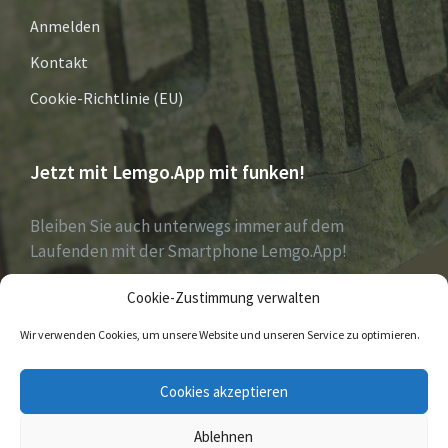
Anmelden
Kontakt
Cookie-Richtlinie (EU)
Jetzt mit Lemgo.App mit funken!
Bleiben Sie auch unterwegs immer auf dem
Laufenden mit der Smartphone Lemgo.App!
Cookie-Zustimmung verwalten
Jetzt laden für iOS & Android
Wir verwenden Cookies, um unsere Website und unseren Service zu optimieren.
E-
Facebook
Twitter
Cookies akzeptieren
Mail
Ablehnen