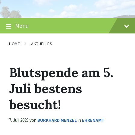
Skip
Skip
Skip
to
to
to
content
main
footer
navigation
Menu
HOME
AKTUELLES
Blutspende am 5.
Juli bestens
besucht!
7. Juli 2023
von
BURKHARD MENZEL
in
EHRENAMT