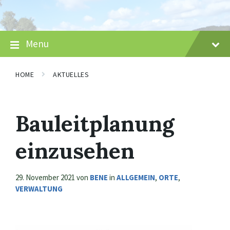
Skip
Skip
Skip
to
to
to
content
main
footer
navigation
Menu
HOME
AKTUELLES
Bauleitplanung
einzusehen
29. November 2021
von
BENE
in
ALLGEMEIN
,
ORTE
,
VERWALTUNG