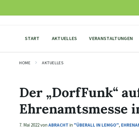
Skip
Skip
Skip
to
to
to
content
main
footer
navigation
START
AKTUELLES
VERANSTALTUNGEN
HOME
AKTUELLES
Der „DorfFunk“ au
Ehrenamtsmesse i
7. Mai 2022
von
ABRACHT
in
"ÜBERALL IN LEMGO"
,
EHRENA