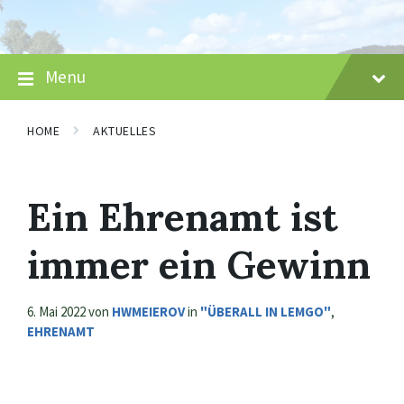
Skip
Skip
Skip
to
to
to
content
main
footer
navigation
Menu
HOME
AKTUELLES
Ein Ehrenamt ist
immer ein Gewinn
6. Mai 2022
von
HWMEIEROV
in
"ÜBERALL IN LEMGO"
,
EHRENAMT