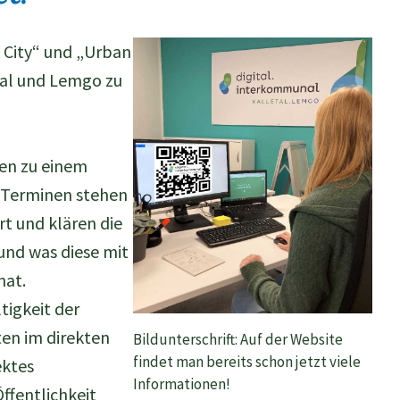
t City“ und „Urban
tal und Lemgo zu
ten zu einem
 Terminen stehen
t und klären die
und was diese mit
hat.
ltigkeit der
ten im direkten
Bildunterschrift: Auf der Website
findet man bereits schon jetzt viele
ektes
Informationen!
ffentlichkeit