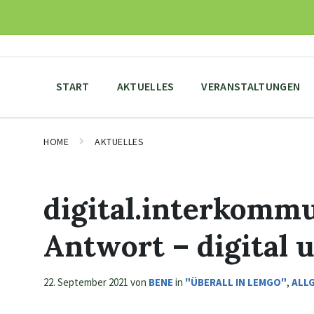
Skip
Skip
Skip
to
to
to
content
main
footer
navigation
START
AKTUELLES
VERANSTALTUNGEN
HOME
AKTUELLES
digital.interkomm
Antwort – digital 
22. September 2021
von
BENE
in
"ÜBERALL IN LEMGO"
,
ALL