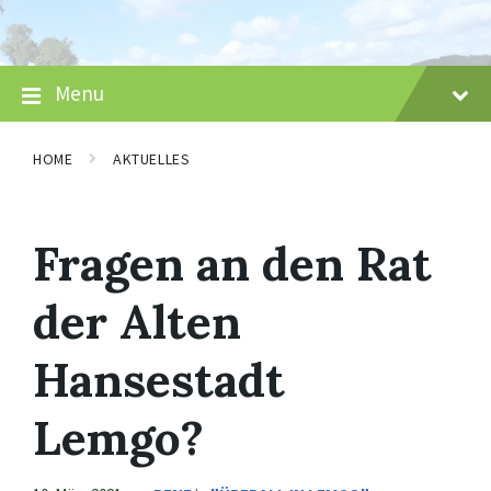
Skip
Skip
Skip
to
to
to
content
main
footer
navigation
Menu
HOME
AKTUELLES
Fragen an den Rat
der Alten
Hansestadt
Lemgo?