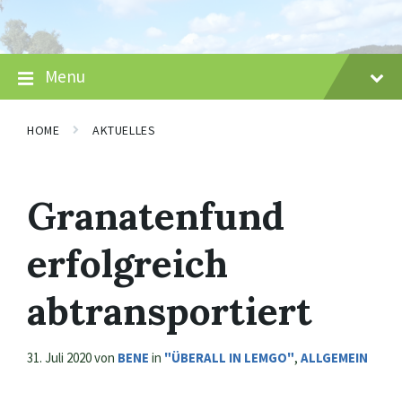
Skip
Skip
Skip
to
to
to
content
main
footer
navigation
Menu
HOME
AKTUELLES
Granatenfund
erfolgreich
abtransportiert
31. Juli 2020
von
BENE
in
"ÜBERALL IN LEMGO"
,
ALLGEMEIN