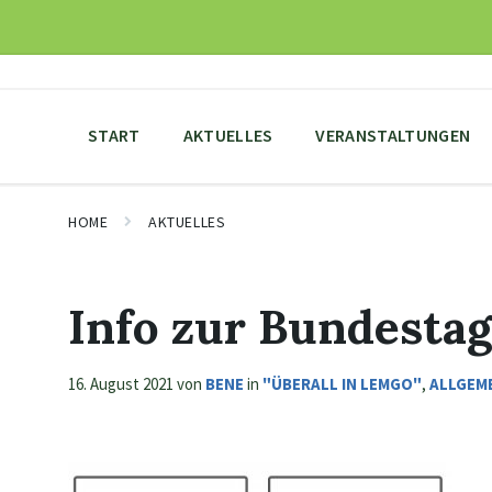
Skip
Skip
Skip
to
to
to
content
main
footer
navigation
START
AKTUELLES
VERANSTALTUNGEN
HOME
AKTUELLES
Info zur Bundesta
16. August 2021
von
BENE
in
"ÜBERALL IN LEMGO"
,
ALLGEM