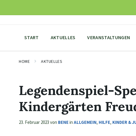
Skip
Skip
Skip
to
to
to
content
main
footer
navigation
START
AKTUELLES
VERANSTALTUNGEN
HOME
AKTUELLES
Legendenspiel-Spe
Kindergärten Freu
23. Februar 2023
von
BENE
in
ALLGEMEIN
,
HILFE
,
KINDER & 