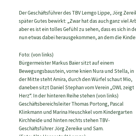
Der Geschäftsführer des TBV Lemgo Lippe, Jörg Zerei
später Gutes bewirkt: „Zwar hat das auch ganz viel Ar
aber es ist ein tolles Gefühl zu sehen, dass es sich in
nun etwas dabei herausgekommen, an dem die Kinder
Foto: (von links)
Bürgermeister Markus Baier sitzt auf einem
Bewegungsbaustein, vorne knien Nura und Stella, in
der Mitte steht Amira, durch den Würfel schaut Mio,
daneben sitzt Daniel Stephan vom Verein „OWL zeigt
Herz“. In der hinteren Reihe stehen (von links)
Geschäftsbereichsleiter Thomas Portong, Pascal
Klinkmann und Marina Heuschkel vom Kindergarten
Kirchheide und hinten rechts stehen TBV-
Geschäftsführer Jörg Zereike und Sam.