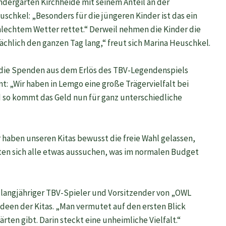
dergarten Kirchheide mit seinem Anteil an der
chkel: „Besonders für die jüngeren Kinder ist das ein
lechtem Wetter rettet.“ Derweil nehmen die Kinder die
ächlich den ganzen Tag lang,“ freut sich Marina Heuschkel.
s die Spenden aus dem Erlös des TBV-Legendenspiels
: „Wir haben in Lemgo eine große Trägervielfalt bei
nd so kommt das Geld nun für ganz unterschiedliche
 haben unseren Kitas bewusst die freie Wahl gelassen,
ten sich alle etwas aussuchen, was im normalen Budget
 langjähriger TBV-Spieler und Vorsitzender von „OWL
 Ideen der Kitas. „Man vermutet auf den ersten Blick
ärten gibt. Darin steckt eine unheimliche Vielfalt.“