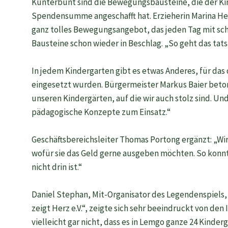
Kunterbunt sind die Bewegungsbausteine, die der Kin
Spendensumme angeschafft hat. Erzieherin Marina Heus
ganz tolles Bewegungsangebot, das jeden Tag mit sch
Bausteine schon wieder in Beschlag. „So geht das tats
In jedem Kindergarten gibt es etwas Anderes, für da
eingesetzt wurden. Bürgermeister Markus Baier betont
unseren Kindergärten, auf die wir auch stolz sind. U
pädagogische Konzepte zum Einsatz.“
Geschäftsbereichsleiter Thomas Portong ergänzt: „Wir
wofür sie das Geld gerne ausgeben möchten. So konn
nicht drin ist.“
Daniel Stephan, Mit-Organisator des Legendenspiels,
zeigt Herz e.V.“, zeigte sich sehr beeindruckt von den
vielleicht gar nicht, dass es in Lemgo ganze 24 Kinderg