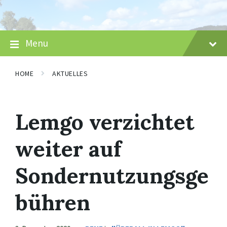
Skip
Skip
Skip
to
to
to
content
main
footer
navigation
Menu
HOME
AKTUELLES
Lemgo verzichtet
weiter auf
Sondernutzungsge
bühren