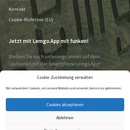
Kontakt
Cookie-Richtlinie (EU)
Jetzt mit Lemgo.App mit funken!
Bleiben Sie auch unterwegs immer auf dem
Laufenden mit der Smartphone Lemgo.App!
Cookie-Zustimmung verwalten
Jetzt laden für iOS & Android
Wir verwenden Cookies, um unsere Website und unseren Service zu optimieren.
E-
Facebook
Twitter
Cookies akzeptieren
Mail
Ablehnen
© 2026