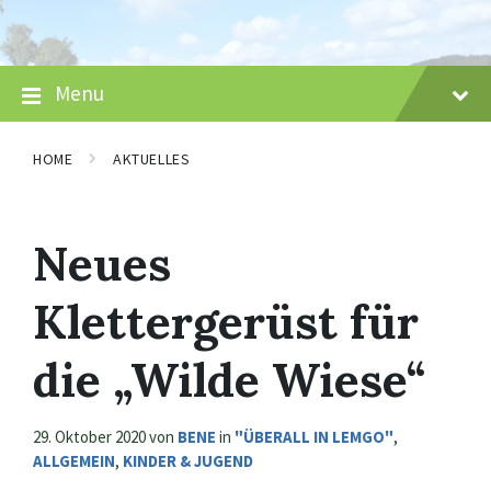
Skip
Skip
Skip
to
to
to
content
main
footer
navigation
Menu
HOME
AKTUELLES
Neues
Klettergerüst für
die „Wilde Wiese“
29. Oktober 2020
von
BENE
in
"ÜBERALL IN LEMGO"
,
ALLGEMEIN
,
KINDER & JUGEND