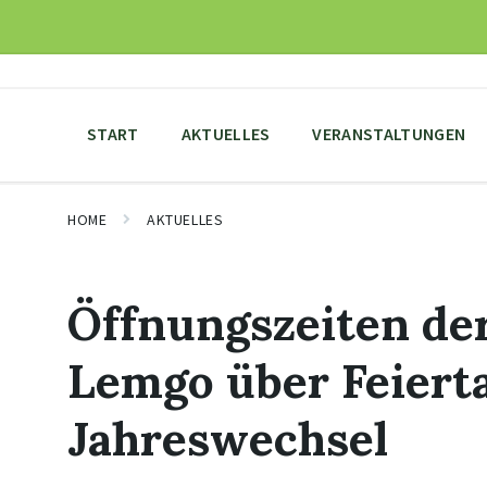
Skip
Skip
Skip
to
to
to
content
main
footer
navigation
START
AKTUELLES
VERANSTALTUNGEN
HOME
AKTUELLES
Öffnungszeiten de
Lemgo über Feiert
Jahreswechsel