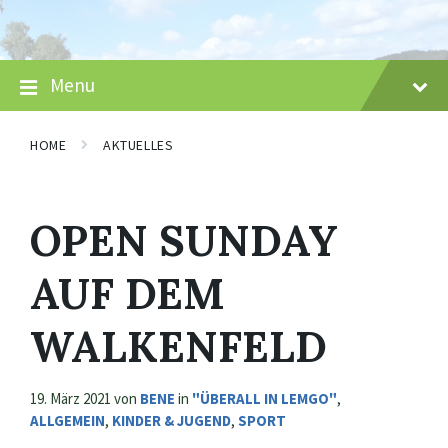
Skip
Skip
Skip
to
to
to
content
main
footer
navigation
Menu
HOME
AKTUELLES
OPEN SUNDAY
AUF DEM
WALKENFELD
19. März 2021
von
BENE
in
"ÜBERALL IN LEMGO"
,
ALLGEMEIN
,
KINDER & JUGEND
,
SPORT