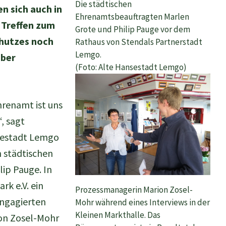
Die städtischen
n sich auch in
Ehrenamtsbeauftragten Marlen
 Treffen zum
Grote und Philip Pauge vor dem
chutzes noch
Rathaus von Stendals Partnerstadt
Lemgo.
über
(Foto: Alte Hansestadt Lemgo)
hrenamt ist uns
, sagt
nsestadt Lemgo
 städtischen
ip Pauge. In
rk e.V. ein
Prozessmanagerin Marion Zosel-
Engagierten
Mohr während eines Interviews in der
Kleinen Markthalle. Das
on Zosel-Mohr