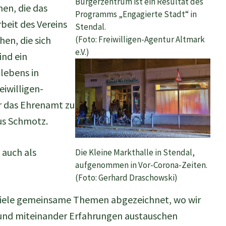
Bürgerzentrum ist ein Resultat des
en, die das
Programms „Engagierte Stadt“ in
beit des Vereins
Stendal.
(Foto: Freiwilligen-Agentur Altmark
hen, die sich
e.V.)
ind ein
lebens in
eiwilligen-
ür das Ehrenamt zu
us Schmotz.
 auch als
Die Kleine Markthalle in Stendal,
aufgenommen in Vor-Corona-Zeiten.
(Foto: Gerhard Draschowski)
 viele gemeinsame Themen abgezeichnet, wo wir
 und miteinander Erfahrungen austauschen