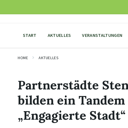
Skip
Skip
Skip
to
to
to
content
main
footer
navigation
START
AKTUELLES
VERANSTALTUNGEN
HOME
AKTUELLES
Partnerstädte Ste
bilden ein Tandem
„Engagierte Stadt“