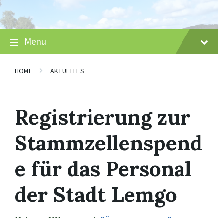
Skip
Skip
Skip
to
to
to
content
main
footer
navigation
Menu
HOME
AKTUELLES
Registrierung zur
Stammzellenspend
e für das Personal
der Stadt Lemgo