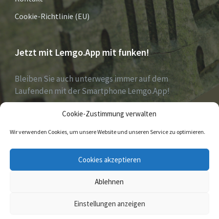
Cookie-Richtlinie (EU)
Jetzt mit Lemgo.App mit funken!
Bleiben Sie auch unterwegs immer auf dem
Laufenden mit der Smartphone Lemgo.App!
Cookie-Zustimmung verwalten
Jetzt laden für iOS & Android
Wir verwenden Cookies, um unsere Website und unseren Service zu optimieren.
E-
Facebook
Twitter
Cookies akzeptieren
Mail
Ablehnen
© 2026
Einstellungen anzeigen