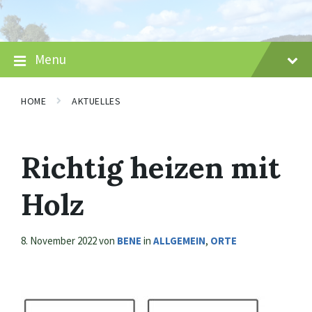
Skip
Skip
Skip
to
to
to
content
main
footer
navigation
Menu
HOME
AKTUELLES
Richtig heizen mit
Holz
8. November 2022
von
BENE
in
ALLGEMEIN
,
ORTE