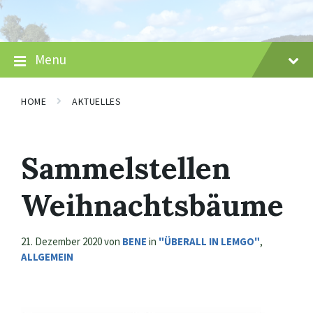
Skip
Skip
Skip
to
to
to
content
main
footer
navigation
Menu
HOME
AKTUELLES
Sammelstellen
Weihnachtsbäume
21. Dezember 2020
von
BENE
in
"ÜBERALL IN LEMGO"
,
ALLGEMEIN