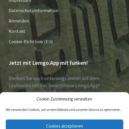
Impressum
Datenschutzinformation
Anmelden
Kontakt
Cookie-Richtlinie (EU)
Jetzt mit Lemgo.App mit funken!
Bleiben Sie auch unterwegs immer auf dem
Laufenden mit der Smartphone Lemgo.App!
Cookie-Zustimmung verwalten
Jetzt laden für iOS & Android
Wir verwenden Cookies, um unsere Website und unseren Service zu optimieren.
E-
Facebook
Twitter
Cookies akzeptieren