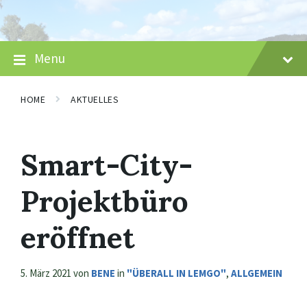
Skip
Skip
Skip
to
to
to
content
main
footer
navigation
Menu
HOME
AKTUELLES
Smart-City-
Projektbüro
eröffnet
5. März 2021
von
BENE
in
"ÜBERALL IN LEMGO"
,
ALLGEMEIN