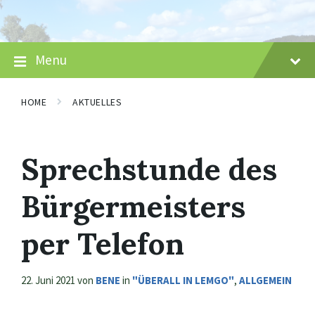
Skip
Skip
Skip
to
to
to
content
main
footer
navigation
Menu
HOME
AKTUELLES
Sprechstunde des
Bürgermeisters
per Telefon
22. Juni 2021
von
BENE
in
"ÜBERALL IN LEMGO"
,
ALLGEMEIN