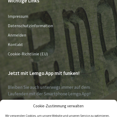
Wichtige Links
Impressum
Datenschutzinformation
Anmelden
Kontakt
Cookie-Richtlinie (EU)
Jetzt mit Lemgo.App mit funken!
Bleiben Sie auch unterwegs immer auf dem
Laufenden mit der Smartphone Lemgo.App!
Cookie-Zustimmung verwalten
Jetzt laden für iOS & Android
Wir verwenden Cookies, um unsere Website und unseren Service zu optimieren.