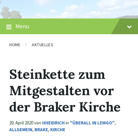
Skip
Skip
Skip
to
to
to
content
main
footer
navigation
Menu
HOME
AKTUELLES
Steinkette zum
Mitgestalten vor
der Braker Kirche
20. April 2020
von
HHEIDRICH
in
"ÜBERALL IN LEMGO"
,
ALLGEMEIN
,
BRAKE
,
KIRCHE