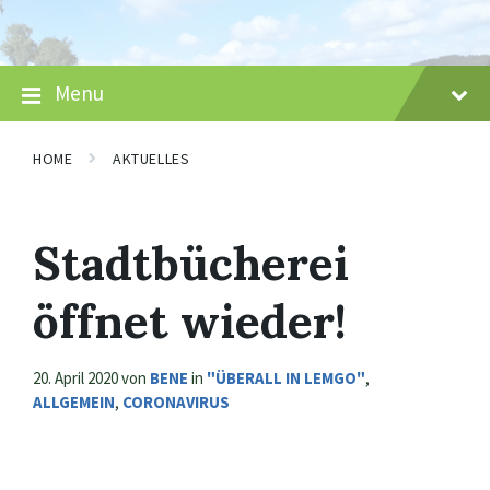
Skip
Skip
Skip
to
to
to
content
main
footer
navigation
Menu
HOME
AKTUELLES
Stadtbücherei
öffnet wieder!
20. April 2020
von
BENE
in
"ÜBERALL IN LEMGO"
,
ALLGEMEIN
,
CORONAVIRUS