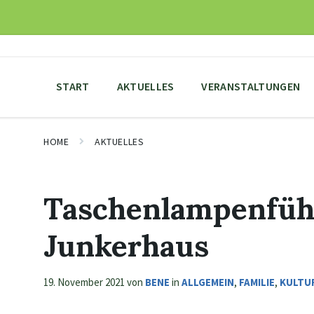
Skip
Skip
Skip
to
to
to
content
main
footer
navigation
START
AKTUELLES
VERANSTALTUNGEN
HOME
AKTUELLES
Taschenlampenfüh
Junkerhaus
19. November 2021
von
BENE
in
ALLGEMEIN
,
FAMILIE
,
KULTU