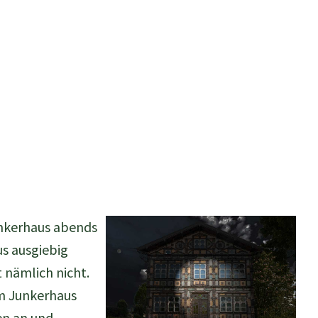
unkerhaus abends
us ausgiebig
 nämlich nicht.
um Junkerhaus
en an und